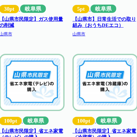
30pt
岐阜県
5pt
岐阜県
【山県市民限定】ガス使用量
【山県市】日常生活での取り
の削減
組み（おうちDEエコ）
山県市
山県市
100pt
岐阜県
100pt
岐阜県
【山県市民限定】省エネ家電
【山県市民限定】省エネ家電