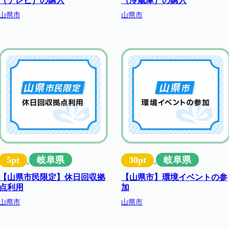
（テレビ）の購入
（冷蔵庫）の購入
山県市
山県市
5pt
岐阜県
30pt
岐阜県
【山県市民限定】休日回収拠
【山県市】環境イベントの参
点利用
加
山県市
山県市