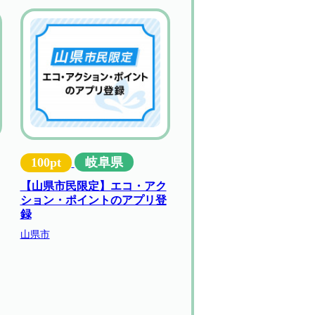
100pt
岐阜県
【山県市民限定】エコ・アク
ション・ポイントのアプリ登
録
山県市