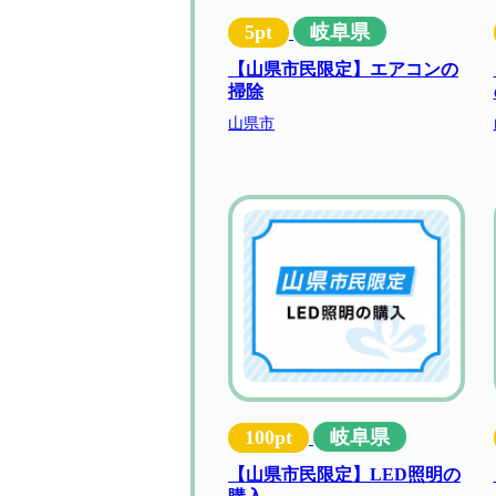
5pt
岐阜県
【山県市民限定】エアコンの
掃除
山県市
100pt
岐阜県
【山県市民限定】LED照明の