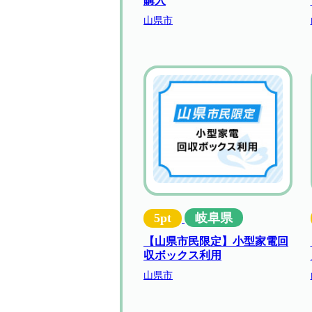
購入
山県市
5pt
岐阜県
【山県市民限定】小型家電回
収ボックス利用
山県市