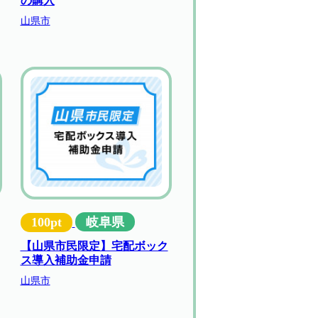
の購入
山県市
100pt
岐阜県
【山県市民限定】宅配ボック
ス導入補助金申請
山県市