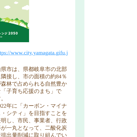
tps://www.city.yamagata.gifu.j
山県市は、県都岐阜市の北部
に隣接し、市の面積の約84％
が森林で占められる自然豊か
な「子育ち応援のまち」で
す。
2022年に「カーボン・マイナ
ス・シティ」を目指すことを
表明し、市民、事業者、行政
等が一丸となって、二酸化炭
素排出量削減に取り組んでい