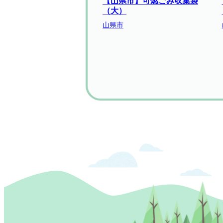
【山県市】可燃ごみ収集袋
（大）
山県市