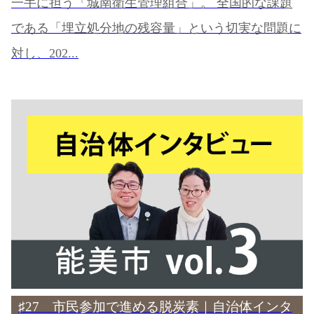
一手に担う「城南衛生管理組合」。 全国的な課題
である「埋立処分地の残容量」という切実な問題に
対し、202...
♯27 市民参加で進める脱炭素｜自治体インタ