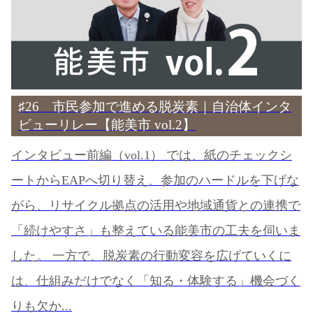
♯26 市民参加で進める脱炭素｜自治体インタ
ビューリレー【能美市 vol.2】
インタビュー前編（vol.1） では、紙のチェックシ
ートからEAPへ切り替え、参加のハードルを下げな
がら、リサイクル拠点の活用や地域通貨との連携で
「続けやすさ」も整えている能美市の工夫を伺いま
した。 一方で、脱炭素の行動変容を広げていくに
は、仕組みだけでなく「知る・体験する」機会づく
りも欠か...