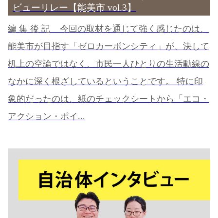
ビューリレー【能美市 vol.3】
編 集 後 記 今回の取材を通じて強く感じたのは、
能美市が目指す「ゼロカーボンシティ」が、決して
机上の空論ではなく、市民一人ひとりの生活動線の
なかに深く根ざしているということです。 特に印
象的だったのは、紙のチェックシートから「エコ・
アクション・ポイ...