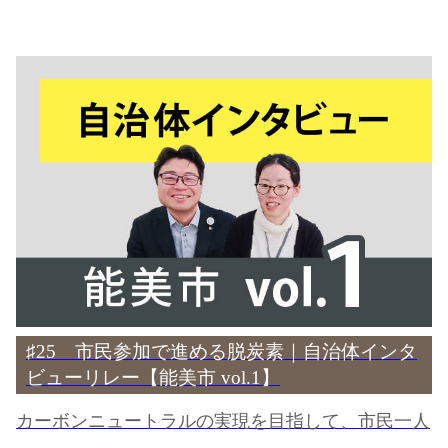
♯25 市民参加で進める脱炭素｜自治体インタ
ビューリレー【能美市 vol.1】
カーボンニュートラルの実現を目指して、市民一人