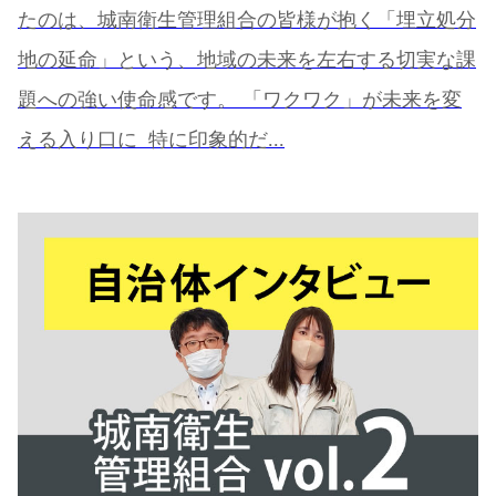
たのは、城南衛生管理組合の皆様が抱く「埋立処分
地の延命」という、地域の未来を左右する切実な課
題への強い使命感です。 「ワクワク」が未来を変
える入り口に 特に印象的だ...