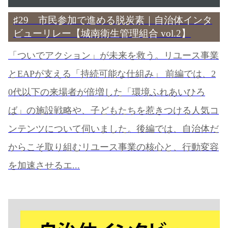
♯29 市民参加で進める脱炭素｜自治体インタ
ビューリレー【城南衛生管理組合 vol.2】
「ついでアクション」が未来を救う。リユース事業
とEAPが支える「持続可能な仕組み」 前編では、2
0代以下の来場者が倍増した「環境ふれあいひろ
ば」の施設戦略や、子どもたちを惹きつける人気コ
ンテンツについて伺いました。後編では、自治体だ
からこそ取り組むリユース事業の核心と、行動変容
を加速させるエ...