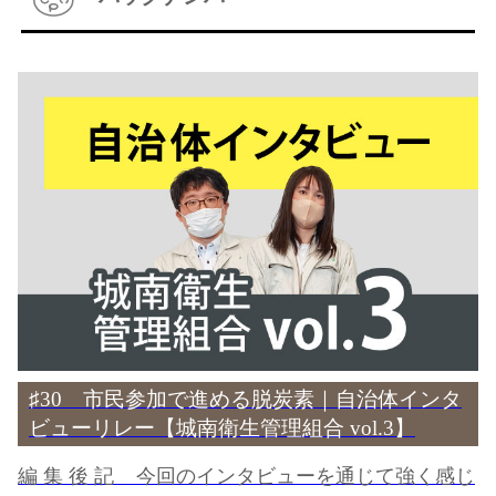
♯30 市民参加で進める脱炭素｜自治体インタ
ビューリレー【城南衛生管理組合 vol.3】
編 集 後 記 今回のインタビューを通じて強く感じ