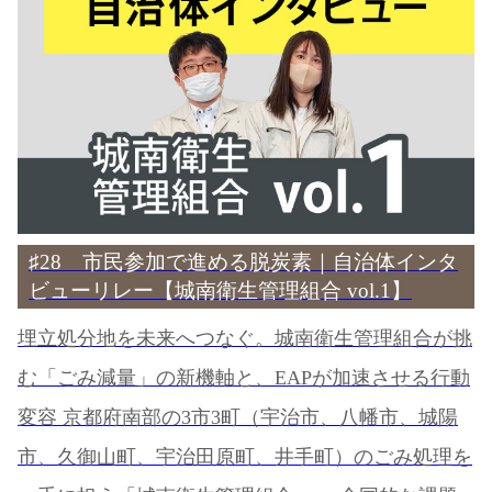
♯28 市民参加で進める脱炭素｜自治体インタ
ビューリレー【城南衛生管理組合 vol.1】
埋立処分地を未来へつなぐ。城南衛生管理組合が挑
む「ごみ減量」の新機軸と、EAPが加速させる行動
変容 京都府南部の3市3町（宇治市、八幡市、城陽
市、久御山町、宇治田原町、井手町）のごみ処理を