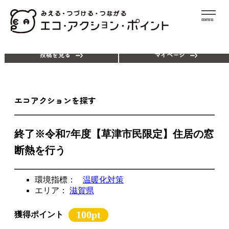
menu
エコアクションを探す
ポイントを使う
投稿を見る
マイページ
エコアクションを探す
終了※令和7年度【草津市民限定】住居の窓
断熱を行う
環境指標：
温暖化対策
エリア：
滋賀県
100pt
獲得ポイント