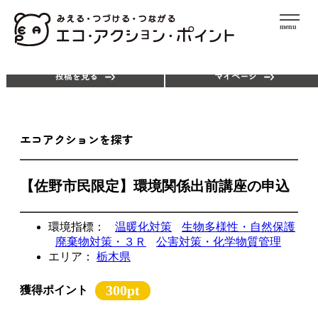
menu
エコアクションを探す
ポイントを使う
投稿を見る
マイページ
エコアクションを探す
【佐野市民限定】環境関係出前講座の申込
環境指標：
温暖化対策
生物多様性・自然保護
廃棄物対策・３Ｒ
公害対策・化学物質管理
エリア：
栃木県
300pt
獲得ポイント