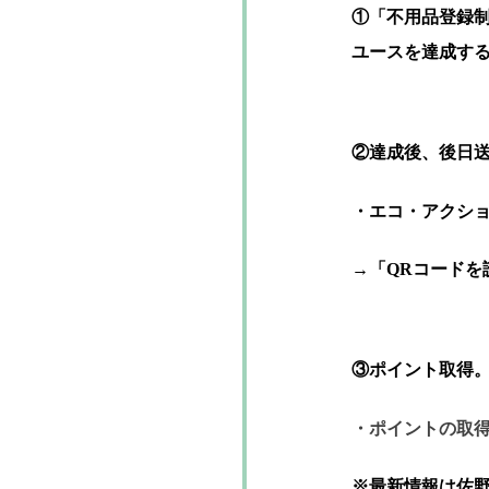
①「不用品登録
ユースを達成す
②達成後、後日
・エコ・アクシ
→「QRコードを
③ポイント取得
・ポイントの取
※最新情報は佐