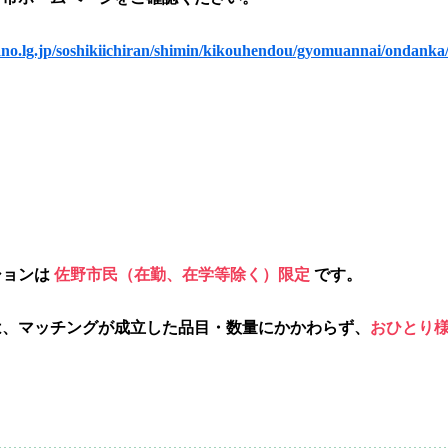
sano.lg.jp/soshikiichiran/shimin/kikouhendou/gyomuannai/ondanka/
ションは
佐野市民（在勤、在学等除く）限定
です。
は、マッチングが成立した品目・数量にかかわらず、
おひとり