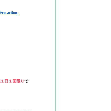
eco-action-
様１日１回限り
で