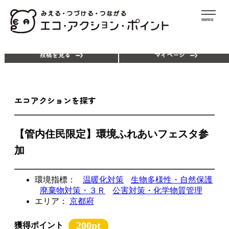
menu
エコアクションを探す
ポイントを使う
投稿を見る
マイページ
エコアクションを探す
【管内住民限定】環境ふれあいフェスタ参
加
環境指標：
温暖化対策
生物多様性・自然保護
廃棄物対策・３Ｒ
公害対策・化学物質管理
エリア：
京都府
200pt
獲得ポイント