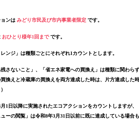
ションは
みどり市民及び市内事業者
限定
です。
は
おひとり様年1回まで
です。
ャレンジ」は種類ごとにそれぞれ1カウントとします。
べ残さないこと」、「省エネ家電への買換え」は種類に関わらず
の買換えと冷蔵庫の買換えを両方達成した時は、片方達成した時
。）
4月1日以降に実施されたエコアクションをカウントしますが、
ューの閲覧」は令和8年3月31日以前に
既に達成している場合も