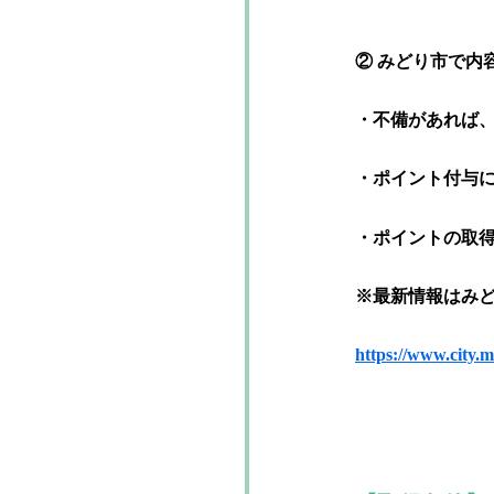
② みどり市で内
・不備があれば
・ポイント付与
・ポイントの取
※最新情報はみど
https://www.city.