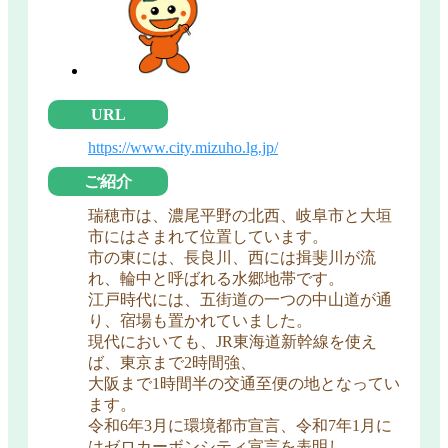
URL
https://www.city.mizuho.lg.jp/
ご紹介
瑞穂市は、濃尾平野の北西、岐阜市と大垣
市にはさまれて位置しています。
市の東には、長良川、西には揖斐川が流
れ、輪中と呼ばれる水郷地帯です。
江戸時代には、五街道の一つの中山道が通
り、宿場も置かれていました。
現代においても、JR東海道新幹線を使え
ば、東京まで2時間強、
大阪まで1時間半の交通至便の地となってい
ます。
令和6年3月に環境都市宣言、令和7年1月に
はゼロカーボンシティ宣言を表明し、