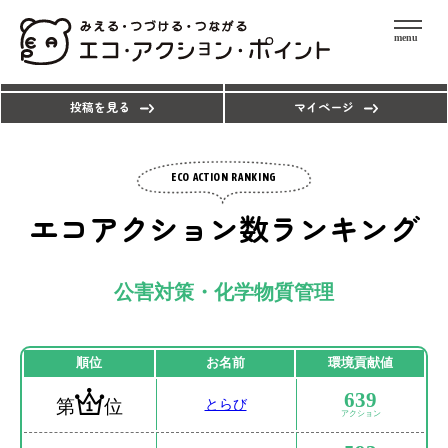
menu
エコアクションを探す
ポイントを使う
投稿を見る
マイページ
ECO ACTION RANKING
エコアクション数ランキング
公害対策・化学物質管理
順位
お名前
環境貢献値
639
第
位
とらび
アクション