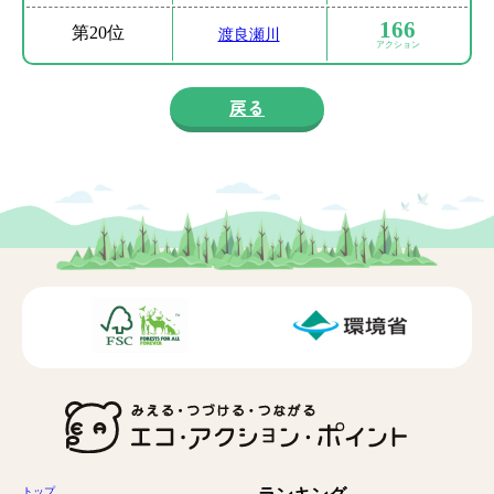
166
第
20位
渡良瀬川
アクション
戻る
トップ