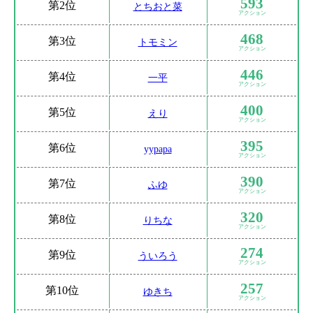
593
第
2位
とちおと菜
アクション
468
第
3位
トモミン
アクション
446
第
4位
一平
アクション
400
第
5位
えり
アクション
395
第
6位
yypapa
アクション
390
第
7位
ふゆ
アクション
320
第
8位
りちな
アクション
274
第
9位
ういろう
アクション
257
第
10位
ゆきち
アクション