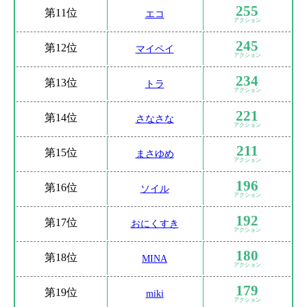
255
第
11位
エコ
アクション
245
第
12位
マイペイ
アクション
234
第
13位
トラ
アクション
221
第
14位
さなさな
アクション
211
第
15位
まさゆめ
アクション
196
第
16位
ソイル
アクション
192
第
17位
おにくすき
アクション
180
第
18位
MINA
アクション
179
第
19位
miki
アクション